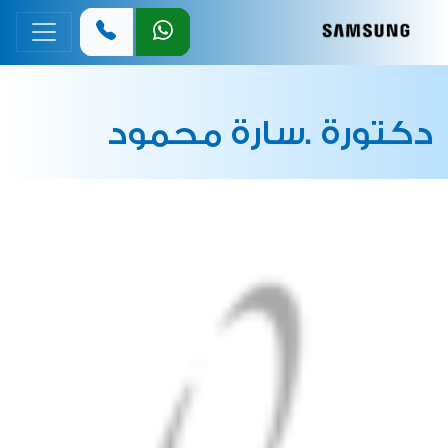
القائمة 
دكتورة .سارة محمود