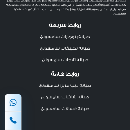
ذكره في هذا الموقع من كلمات أو عبارات هو بغرض التوضيح فقط ولا يُعتبر دليلًا على وجود أي علاقة بمركز
خدمة العملاء أو شركة أو وكيل معتمد رسميًا، بل هي كلمات دلالية تُستخدم لمحركات البحث لمساعدتكم
في الوصول إلينا. ونُخلي مسؤوليتنا تجاه زوار الموقع، وذلك حرصًا على عدم إحداث أي ضرر لكم. شكرا
تفهمكم.
روابط سريعة
صيانه بتوجازات سامسونج
صيانه تكييفات سامسونج
صيانه تلاجات سامسونج
روابط هامة
صيانه ديب فريزر سامسونج
صيانه شاشات سامسونج
صيانه غسالات سامسونج