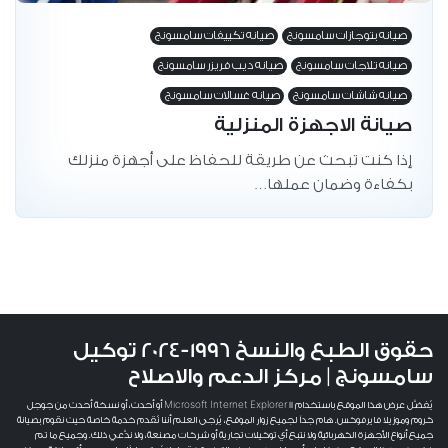
صيانه بتوجازات سامسونج
صيانه تكييفات سامسونج
صيانه تلاجات سامسونج
صيانه ديب فريزر سامسونج
صيانه شاشات سامسونج
صيانه غسالات سامسونج
صيانة الاجهزة المنزلية
إذا كنت تبحث عن طريقة للحفاظ على أجهزة منزلك
بكفاءة وضمان عملها…
حقوق الطبع والنسخ 1996-2024 توكيل
سامسونج | مركز الدعم والاصلاح
يُفضَّل عرض هذا الموقع باستخدام Microsoft Internet Explorer 11 أو أحدث، أو نسخة أحدث من جوجل
كروم وموزيلا فايرفوكس. هام جداً لجميع زوار الموقع، يُرجى العلم أننا نُقدم خدمة خاصة حيث نقوم بصيانة
جميع أنواع الأجهزة الكهربائية ولا نتبع أي توكيلات تجارية أو شركات مصنعة، ولا ندَّعي ذلك. وجميع ما تم