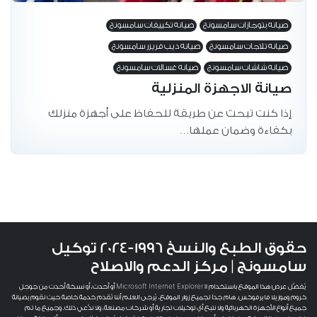
صيانه بتوجازات سامسونج
صيانه تكييفات سامسونج
صيانه تلاجات سامسونج
صيانه ديب فريزر سامسونج
صيانه شاشات سامسونج
صيانه غسالات سامسونج
صيانة الاجهزة المنزلية
إذا كنت تبحث عن طريقة للحفاظ على أجهزة منزلك
بكفاءة وضمان عملها…
حقوق الطبع والنسخ 1996-2024 توكيل
سامسونج | مركز الدعم والاصلاح
يُفضَّل عرض هذا الموقع باستخدام Microsoft Internet Explorer 11 أو أحدث، أو نسخة أحدث من جوجل
كروم وموزيلا فايرفوكس. هام جداً لجميع زوار الموقع، يُرجى العلم أننا نُقدم خدمة خاصة حيث نقوم بصيانة
جميع أنواع الأجهزة الكهربائية ولا نتبع أي توكيلات تجارية أو شركات مصنعة، ولا ندَّعي ذلك. وجميع ما تم