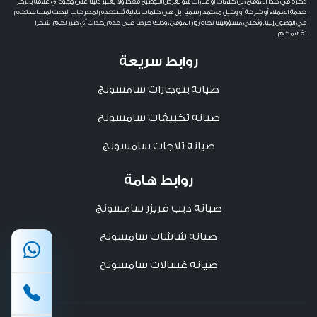
ذكره في هذا الموقع من كلمات أو عبارات هو بغرض التوضيح فقط ولا يُعتبر دليلًا على وجود أي علاقة بمركز
خدمة العملاء أو شركة أو وكيل معتمد رسميًا، بل هي كلمات دلالية تُستخدم لمحركات البحث لمساعدتكم
في الوصول إلينا. ونُخلي مسؤوليتنا تجاه زوار الموقع، وذلك حرصًا على عدم إحداث أي ضرر لكم. شكرا
تفهمكم.
روابط سريعة
صيانه بتوجازات سامسونج
صيانه تكييفات سامسونج
صيانه تلاجات سامسونج
روابط هامة
صيانه ديب فريزر سامسونج
صيانه شاشات سامسونج
صيانه غسالات سامسونج